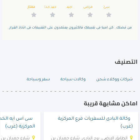
سئ
مرضى
جيد
جيد جدا
ممتاز
من فضلك.. كن امينا فى تقييمك فالكثيرون يعتمدون على التقييمات فى اتخاذ القرار.
التصنيف
شركات ووكلاء شحن
وكالات سياحة
سفر وسياحة
اماكن مشابهة قريبة
وكالة البادى للسفريات فرع المركزية
سى اس ايه الخط
(غرب)
المركزية (غرب)
الطابق الارضى, برج البادى, شارع حمدان بن
شارع حمدان بن