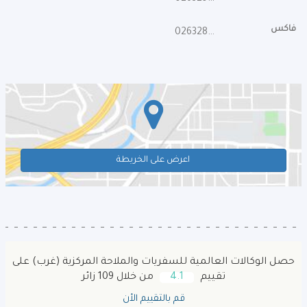
فاكس
026328030
اعرض على الخريطة
حصل الوكالات العالمية للسفريات والملاحة المركزية (غرب) على
تقييم
4.1
من خلال 109 زائر
قم بالتقييم الأن