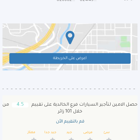
026662127
024432030
اعرض على الخريطة
حصل الامين لتأجير السيارات فرع الخالدية على تقييم
4.5
من
خلال 101 زائر
قم بالتقييم الأن
سئ
مرضى
جيد
جيد جدا
ممتاز