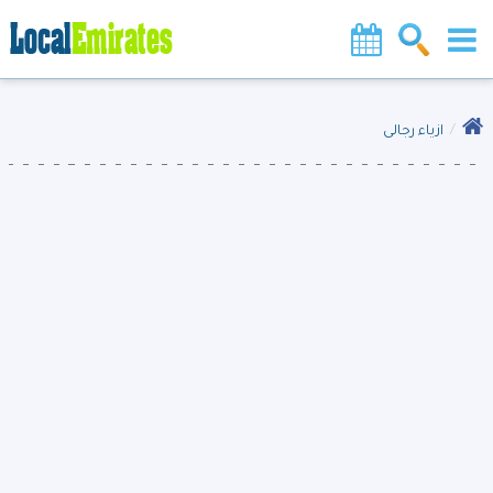
ازياء رجالى