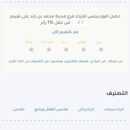
حصل افوردبيلس للازياء فرع مدينة محمد بن زايد على تقييم
4.9
من خلال 116 زائر
قم بالتقييم الأن
سئ
مرضى
جيد
جيد جدا
ممتاز
من فضلك.. كن امينا فى تقييمك فالكثيرون يعتمدون على التقييمات فى اتخاذ القرار.
التصنيف
ازياء سيدات
ازياء رجالى
ملابس اطفال ورضع
ملابس