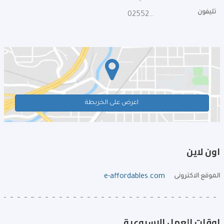
تليفون
025520075
اعرض على الخريطة
اون لاين
الموقع الاكترونى
e-affordables.com
اوقات العمل الإسبوعية