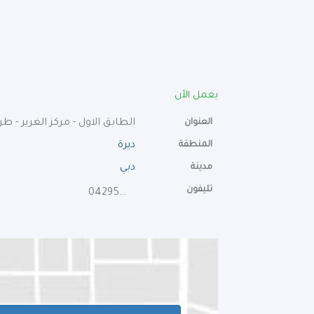
يعمل الأن
العنوان
الطابق الاول - مركز الغرير - طر
المنطقة
ديرة
مدينة
دبي
تليفون
042953094