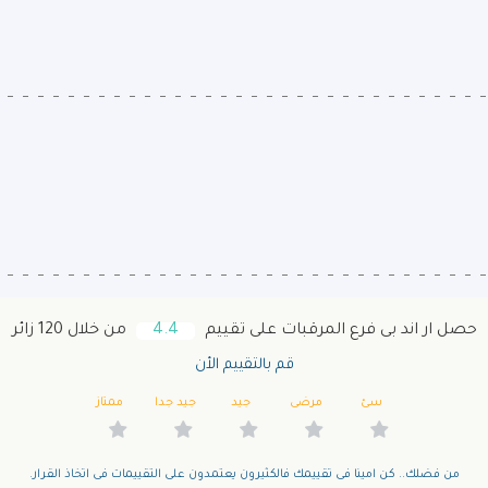
حصل ار اند بى فرع المرقبات على تقييم
4.4
من خلال 120 زائر
قم بالتقييم الأن
سئ
مرضى
جيد
جيد جدا
ممتاز
من فضلك.. كن امينا فى تقييمك فالكثيرون يعتمدون على التقييمات فى اتخاذ القرار.