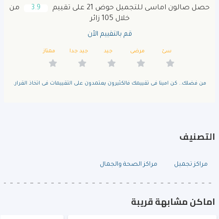
حصل صالون اماسى للتجميل حوض 21 على تقييم
3.9
من
خلال 105 زائر
قم بالتقييم الأن
سئ
مرضى
جيد
جيد جدا
ممتاز
من فضلك.. كن امينا فى تقييمك فالكثيرون يعتمدون على التقييمات فى اتخاذ القرار.
التصنيف
مراكز تجميل
مراكز الصحة والجمال
اماكن مشابهة قريبة