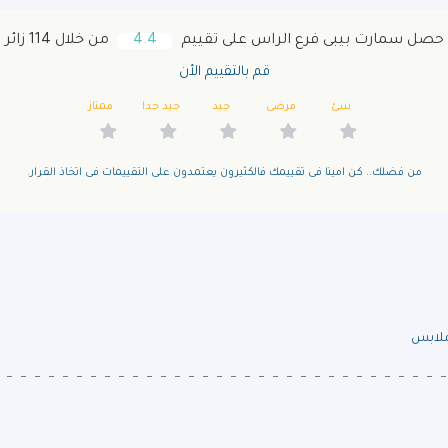
حصل سمارت بيبى فرع الراس‎ على تقييم
4.4
من خلال 114 زائر
قم بالتقييم الأن
سئ
مرضى
جيد
جيد جدا
ممتاز
من فضلك.. كن امينا فى تقييمك فالكثيرون يعتمدون على التقييمات فى اتخاذ القرار.
لابس