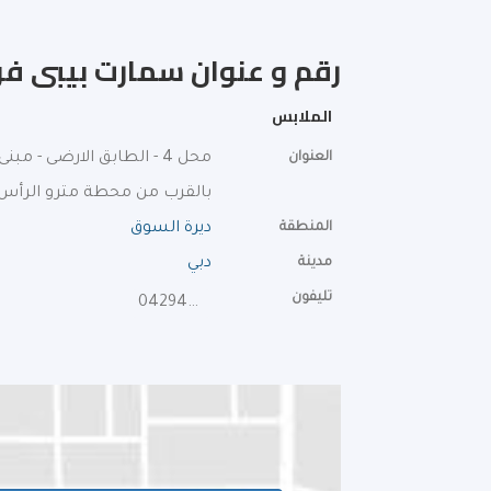
رقم و عنوان سمارت بيبى فرع
الملابس
العنوان
محل 4 - الطابق الارضى - مبنى الشيخ هاشر مكتوم بن جمعة ال مكتوم - شارع الخور
بالقرب من محطة مترو الرأس
المنطقة
ديرة السوق
مدينة
دبي
تليفون
042947888