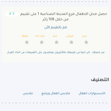
حصل محل الاطفال فرع المدينة الصناعية 1 على تقييم
4.9
من خلال 108 زائر
قم بالتقييم الأن
سئ
مرضى
جيد
جيد جدا
ممتاز
من فضلك.. كن امينا فى تقييمك فالكثيرون يعتمدون على التقييمات فى اتخاذ القرار.
التصنيف
اكسسوارات اطفال
ملابس اطفال ورضع
ملابس