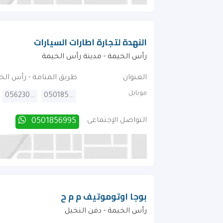
النهدة لتجارة اطارات السيارات
رأس الخيمة - مدينة رأس الخيمة
العنوان
طريق المنامة - رأس الخ
موبايل
0562302455
0501856995
التواصل الإجتماعى
0501856995
بوجا اوتوموتيف م م ح
رأس الخيمة - دفن النخيل