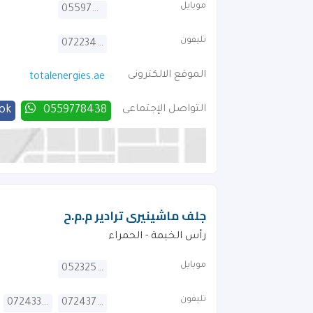
موبايل
0559778438
تليفون
072234613
الموقع الالكترونى
totalenergies.ae
التواصل الإجتماعى
0559778438
ok
جلف ماشينيرى ترادير م.م.ح
رأس الخيمة - الحمراء
موبايل
0523259279
تليفون
072433422
072437780