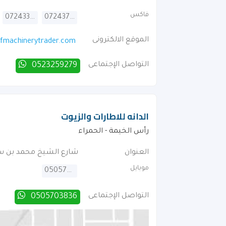
فاكس
072433424
072437781
الموقع الالكترونى
fmachinerytrader.com
التواصل الإجتماعى
0523259279
الدانه للاطارات والزيوت
رأس الخيمة - الحمراء
العنوان
شارع الشيخ محمد بن س
موبايل
0505703836
التواصل الإجتماعى
0505703836