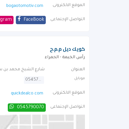
الموقع الالكترونى
bogaotomotiv.com
التواصل الإجتماعى
FaceBook
agram
كويك ديل م.م.ح
رأس الخيمة - الحمراء
العنوان
شارع الشيخ محمد بن س
موبايل
0545790070
الموقع الالكترونى
quickdealco.com
التواصل الإجتماعى
0545790070