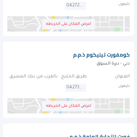
تليفون
042725050
اعرض المكان على الخريطه
كومفورت تيليكوم ذ.م.م
دبي - ديرة السوق
العنوان
طريق الخليج . بالقرب من بنك المشرق
تليفون
042734883
اعرض المكان على الخريطه
فورت للتجارة العامة ذ.م.م