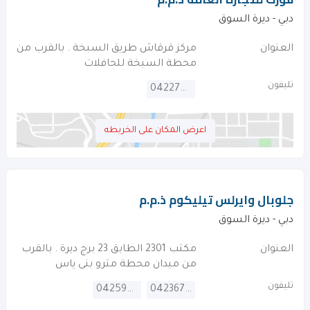
دبي - ديرة السوق
العنوان
مركز قرقاش طريق السبخة . بالقرب من
محطة السبخة للحافلات
تليفون
042276425
اعرض المكان على الخريطه
جلوبال وايرلس تيليكوم ذ.م.م
دبي - ديرة السوق
العنوان
مكتب 2301 الطابق 23 برج ديرة . بالقرب
من ميدان محطة مترو بنى ياس
تليفون
042594275
042367947