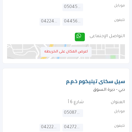
موبايل
0504567273
تليفون
042248028
044567273
التواصل الإجتماعى
اعرض المكان على الخريطه
سيل سكاى تيليكوم ذ.م.م
دبي - ديرة السوق
العنوان
شارع 6 أ
موبايل
0508720479
تليفون
042227317
042725749