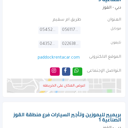
دبي - القوز
العنوان
طريق ام سقيم
موبايل
0545265555
0561177707
تليفون
043522448
022638276
الموقع الالكترونى
paddockrentacar.com
التواصل الإجتماعى
اعرض المكان على الخريطه
بريميير لليموزين وتأجير السيارات فرع منطقة القوز
الصناعية 1