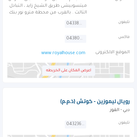
ميتسوبيشى طريق الشيخ زايد ، التبادل
الثالث . بالقرب من محطة مترو نور بنك
تليفون
043384843
فاكس
043809979
الموقع الالكترونى
www.royalhouse.com
اعرض المكان على الخريطه
رويال ليموزين - كوتش (ذ.م.م)
دبي - القوز
تليفون
043236600