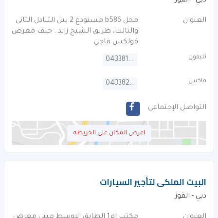
دبي - القوز
العنوان
محل b586 مستودع 2 بين التبادل الثانى
والثالث، طريق الشيخ زايد . خلف معرض
فولكس فاجن
تليفون
043381555
فاكس
043382700
التواصل الإجتماعى
اعرض المكان على الخريطه
البيت الملكى لتأجير السيارات
دبي - القوز
العنوان
مكتب ام1 الطابق الاوسط مبنى معرض