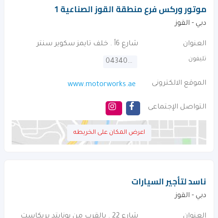
موتور وركس فرع منطقة القوز الصناعية 1
دبي - القوز
العنوان
شارع 6أ . خلف تايمز سكوير سنتر
تليفون
043403950
الموقع الالكترونى
www.motorworks.ae
التواصل الإجتماعى
اعرض المكان على الخريطه
ناسد لتأجير السيارات
دبي - القوز
العنوان
شارع 22 . بالقرب من يونايتد بريكاست