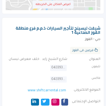
اعرض المكان على الخريطه
شيفت ليسينج لتأجير السيارات ذ.م.م فرع منطقة
القوز الصناعية 1
دبي - القوز
فرعين فى القوز
العنوان
شارع الشيخ زايد . خلف معرض نيسان
تليفون
043393722
فاكس
043393720
الموقع الالكترونى
www.shiftcarrental.com
التواصل الإجتماعى