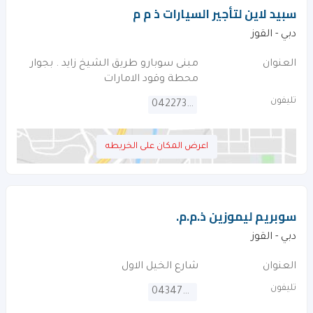
سبيد لاين لتأجير السيارات ذ م م
دبي - القوز
العنوان
مبنى سوبارو طريق الشيخ زايد . بجوار
محطة وقود الامارات
تليفون
042273576
اعرض المكان على الخريطه
سوبريم ليموزين ذ.م.م.
دبي - القوز
العنوان
شارع الخيل الاول
تليفون
043479071