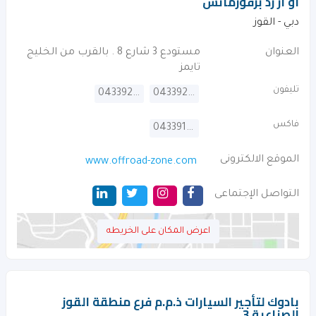
او ار زد برفورمانس
دبي - القوز
العنوان
مستودع 3 شارع 8 . بالقرب من الخليج
تايمز
تليفون
043392449
043392272
فاكس
043391477
الموقع الالكترونى
www.offroad-zone.com
التواصل الإجتماعى
اعرض المكان على الخريطه
بادوك لتأجير السيارات ذ.م.م فرع منطقة القوز
الصناعية 3