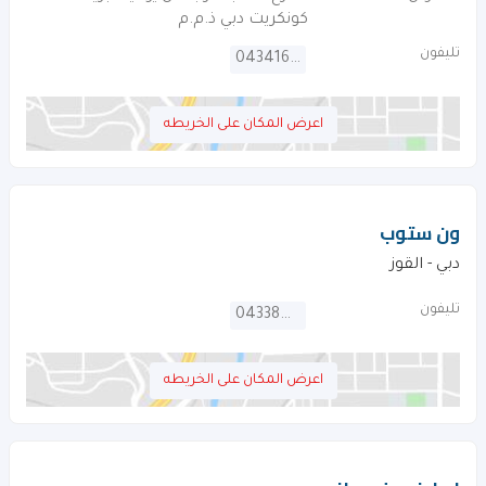
كونكريت دبي ذ.م.م
تليفون
043416603
اعرض المكان على الخريطه
ون ستوب
دبي - القوز
تليفون
043384888
اعرض المكان على الخريطه