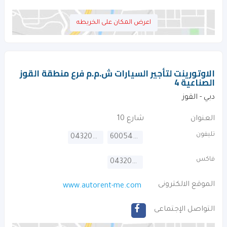
اعرض المكان على الخريطه
الاوتورينت لتأجير السيارات ش.م.م فرع منطقة القوز
الصناعية 4
دبي - القوز
العنوان
شارع 10
تليفون
043207715
600549993
فاكس
043207716
الموقع الالكترونى
www.autorent-me.com
التواصل الإجتماعى