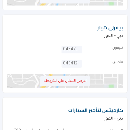
بيفرلى هيلز
دبي - القوز
تليفون
043479828
فاكس
043412342
اعرض المكان على الخريطه
كارجيتس لتأجير السيارات
دبي - القوز