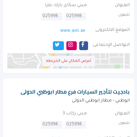
العنوان
مبني سكاى بارك بلازا
تليفون
025998826
025998827
الموقع الالكترونى
www.avis.ae
التواصل الإجتماعى
اعرض المكان على الخريطه
بادجيت لتأجير السيارات فرع مطار ابوظبي الدولى
ابوظبي - مطار ابوظبي الدولى
العنوان
مبنى ركاب 3
تليفون
025998968
025998969