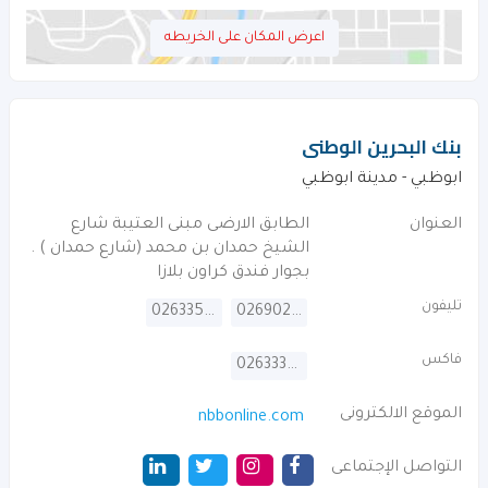
اعرض المكان على الخريطه
بنك البحرين الوطنى
ابوظبي - مدينة ابوظبي
العنوان
الطابق الارضى مبنى العتيبة شارع
الشيخ حمدان بن محمد (شارع حمدان ) .
بجوار فندق كراون بلازا
تليفون
026335288
026902222
فاكس
026333783
الموقع الالكترونى
nbbonline.com
التواصل الإجتماعى