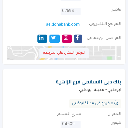
فاكس
026944844
الموقع الالكترونى
ae.dohabank.com
التواصل الإجتماعى
اعرض المكان على الخريطه
بنك دبى الاسلامى فرع الزاهية
ابوظبي - مدينة ابوظبي
٥ فروع فى مدينة ابوظبي
العنوان
شارع السلام
تليفون
046092222