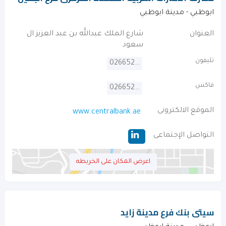
ابوظبي - مدينة ابوظبي
العنوان
شارع الملك عبدالله بن عبد العزيز ال
سعود
تليفون
026652220
فاكس
026652504
الموقع الالكترونى
www.centralbank.ae
التواصل الإجتماعى
اعرض المكان على الخريطه
سيتى بنك فرع مدينة زايد