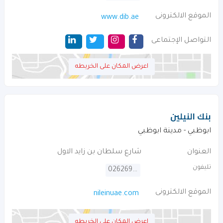
الموقع الالكترونى
www.dib.ae
التواصل الإجتماعى
اعرض المكان على الخريطه
بنك النيلين
ابوظبي - مدينة ابوظبي
العنوان
شارع سلطان بن زايد الاول
تليفون
026269995
الموقع الالكترونى
nileinuae.com
اعرض المكان على الخريطه