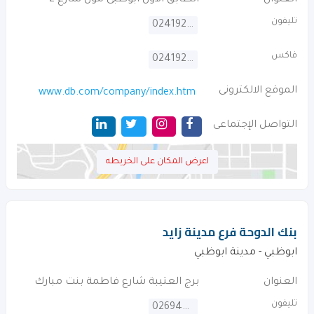
العنوان
الطابق الاول ابوظبى مول شارع 2
تليفون
024192200
فاكس
024192299
الموقع الالكترونى
www.db.com/company/index.htm
التواصل الإجتماعى
اعرض المكان على الخريطه
بنك الدوحة فرع مدينة زايد
ابوظبي - مدينة ابوظبي
العنوان
برج العتيبة شارع فاطمة بنت مبارك
تليفون
026944888