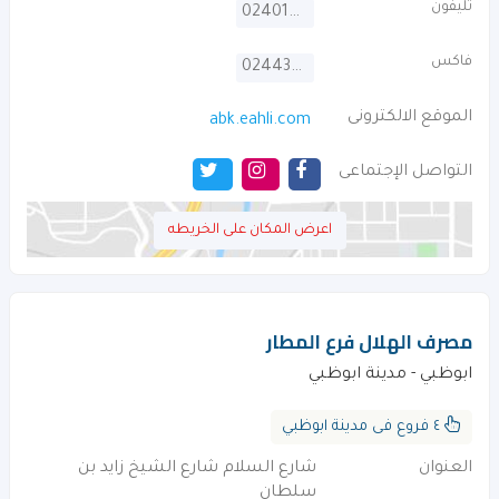
تليفون
024015111
فاكس
024439070
الموقع الالكترونى
abk.eahli.com
التواصل الإجتماعى
اعرض المكان على الخريطه
مصرف الهلال فرع المطار
ابوظبي - مدينة ابوظبي
٤ فروع فى مدينة ابوظبي
العنوان
شارع السلام شارع الشيخ زايد بن
سلطان