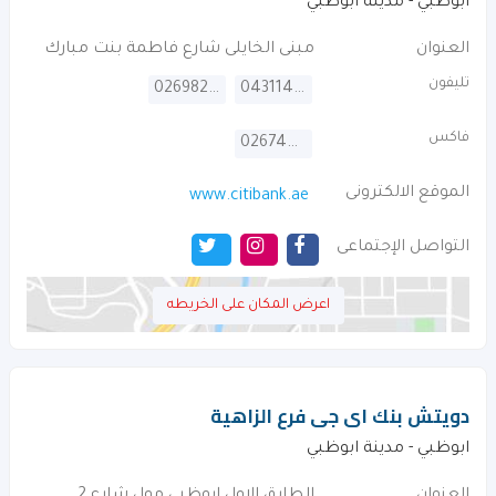
ابوظبي - مدينة ابوظبي
العنوان
مبنى الخايلى شارع فاطمة بنت مبارك
تليفون
026982206
043114000
فاكس
026744742
الموقع الالكترونى
www.citibank.ae
التواصل الإجتماعى
اعرض المكان على الخريطه
دويتش بنك اى جى فرع الزاهية
ابوظبي - مدينة ابوظبي