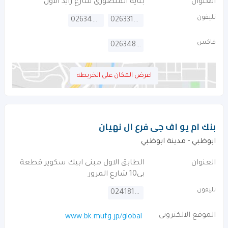
العنوان
بناية المنصورى شارع زايد الاول
تليفون
026344542
026331400
فاكس
026348749
اعرض المكان على الخريطه
بنك ام يو اف جى فرع ال نهيان
ابوظبي - مدينة ابوظبي
العنوان
الطابق الاول مبنى ابيك سكوير قطعة
بى10 شارع المرور
تليفون
024181400
الموقع الالكترونى
www.bk.mufg.jp/global