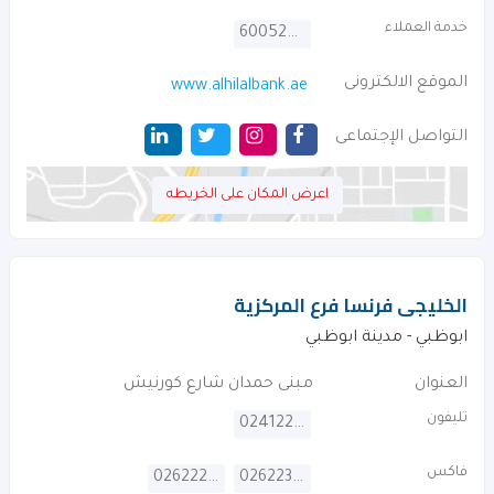
خدمة العملاء
600522229
الموقع الالكترونى
www.alhilalbank.ae
التواصل الإجتماعى
اعرض المكان على الخريطه
الخليجى فرنسا فرع المركزية
ابوظبي - مدينة ابوظبي
العنوان
مبنى حمدان شارع كورنيش
تليفون
024122900
فاكس
026222055
026223625