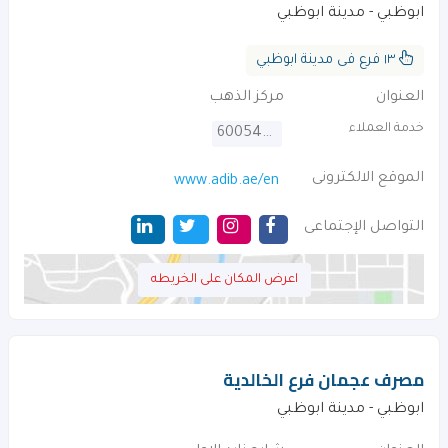
ابوظبي - مدينة ابوظبي
١٣ فرع فى مدينة ابوظبي
العنوان
مركز الذهب
خدمة العملاء
600543216
الموقع الالكترونى
www.adib.ae/en
التواصل الإجتماعى
اعرض المكان على الخريطه
مصرف عجمان فرع الخالدية
ابوظبي - مدينة ابوظبي