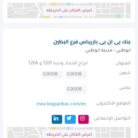
اعرض المكان على الخريطه
بنك بى ان بى باريباس فرع البطين
ابوظبي - مدينة ابوظبي
العنوان
ابراج الاتحاد وحدة 1201 و 1206
تليفون
026938888
026938601
فاكس
026938844
الموقع الالكترونى
mea.bnpparibas.com/en
التواصل الإجتماعى
اعرض المكان على الخريطه