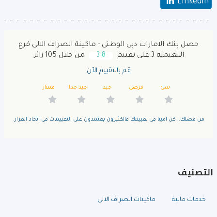
LinkedIn
حصل بنك الامارات دبى الوطنى - ماكينة الصراف الالى فرع
النعيمية 3 على تقييم
3.8
من خلال 105 زائر
قم بالتقييم الأن
سئ
مرضى
جيد
جيد جدا
ممتاز
من فضلك.. كن امينا فى تقييمك فالكثيرون يعتمدون على التقييمات فى اتخاذ القرار.
التصنيف
خدمات مالية
ماكينات الصراف الالى