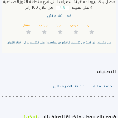
حصل بنك برودا - ماكينة الصراف الالى فرع منطقة القوز الصناعية
4 على تقييم
4.8
من خلال 100 زائر
قم بالتقييم الأن
سئ
مرضى
جيد
جيد جدا
ممتاز
من فضلك.. كن امينا فى تقييمك فالكثيرون يعتمدون على التقييمات فى اتخاذ القرار.
التصنيف
خدمات مالية
ماكينات الصراف الالى
فروع بنك برودا - ماكينة الصراف الالى
[ الكل ]