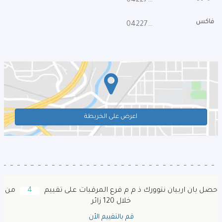
042275755
فاكس
042270788
اعرض على الخريطة
حصل بان اربيان نتوورك ذ م م فرع المرقبات على تقييم
4
من
خلال 120 زائر
قم بالتقييم الأن