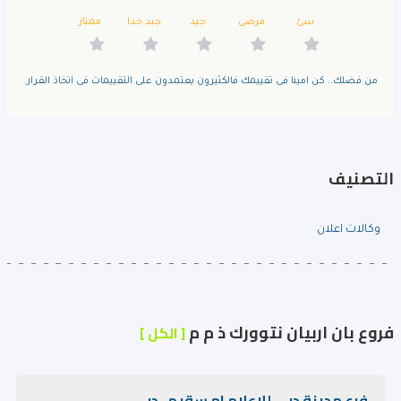
سئ
مرضى
جيد
جيد جدا
ممتاز
من فضلك.. كن امينا فى تقييمك فالكثيرون يعتمدون على التقييمات فى اتخاذ القرار.
التصنيف
وكالات اعلان
فروع بان اربيان نتوورك ذ م م
[ الكل ]
فرع مدينة دبي للاعلام ام سقيم ، دبي