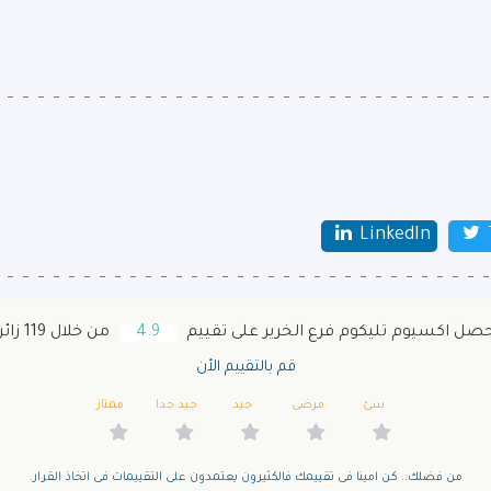
LinkedIn
صل اكسيوم تليكوم فرع الخرير على تقييم
4.9
من خلال 119 زائر
قم بالتقييم الأن
سئ
مرضى
جيد
جيد جدا
ممتاز
من فضلك.. كن امينا فى تقييمك فالكثيرون يعتمدون على التقييمات فى اتخاذ القرار.