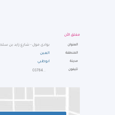
مغلق الأن
العنوان
بوادى مول - شارع زايد بن سلطان 
المنطقة
العين
مدينة
ابوظبي
تليفون
037840296