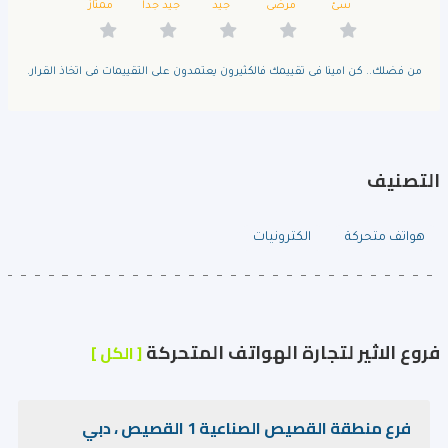
سئ
مرضى
جيد
جيد جدا
ممتاز
من فضلك.. كن امينا فى تقييمك فالكثيرون يعتمدون على التقييمات فى اتخاذ القرار.
التصنيف
هواتف متحركة
الكترونيات
فروع الاثير لتجارة الهواتف المتحركة
[ الكل ]
فرع منطقة القصيص الصناعية 1 القصيص ، دبي