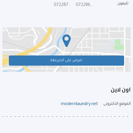
تليفون
072287222
072286828
اعرض على الخريطة
اون لاين
الموقع الاكترونى
modernlaundry.net