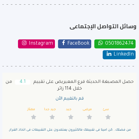
وسائل التواصل الإجتماعى
Instagram
FaceBook
0501862474
LinkedIn
حصل المصبغة الحديثة فرع المعيريض على تقييم
4.1
من
خلال 114 زائر
قم بالتقييم الأن
سئ
مرضى
جيد
جيد جدا
ممتاز
من فضلك.. كن امينا فى تقييمك فالكثيرون يعتمدون على التقييمات فى اتخاذ القرار.