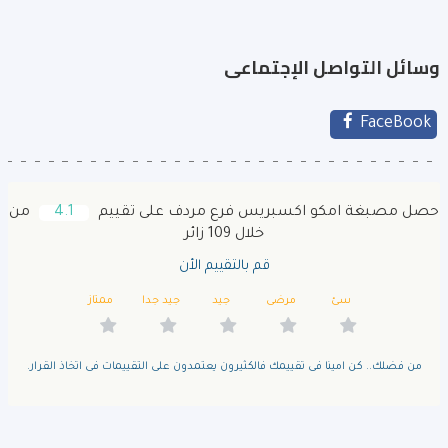
وسائل التواصل الإجتماعى
FaceBook
حصل مصبغة امكو اكسبريس فرع مردف على تقييم
4.1
من
خلال 109 زائر
قم بالتقييم الأن
سئ
مرضى
جيد
جيد جدا
ممتاز
من فضلك.. كن امينا فى تقييمك فالكثيرون يعتمدون على التقييمات فى اتخاذ القرار.