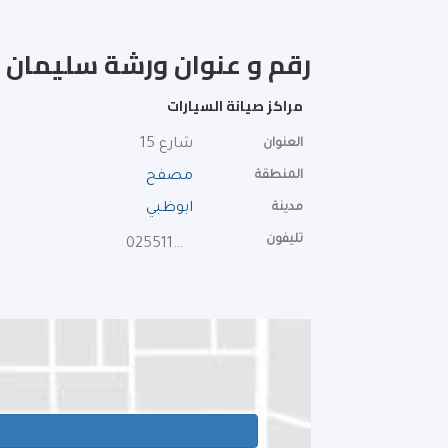
رقم و عنوان ورشة سليمان ع
مراكز صيانة السيارات
العنوان
شارع 15
المنطقة
مصفح
مدينة
ابوظبي
تليفون
025511392