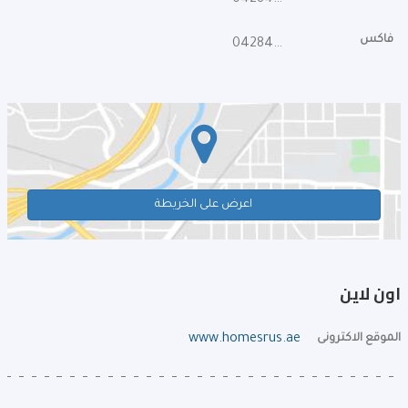
042845736
فاكس
042845774
اعرض على الخريطة
اون لاين
الموقع الاكترونى
www.homesrus.ae