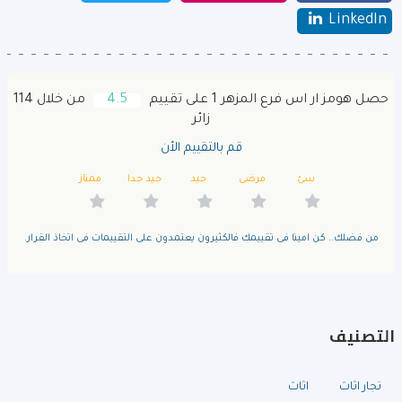
LinkedIn
حصل هومز ار اس فرع المزهر 1 على تقييم
4.5
من خلال 114
زائر
قم بالتقييم الأن
سئ
مرضى
جيد
جيد جدا
ممتاز
من فضلك.. كن امينا فى تقييمك فالكثيرون يعتمدون على التقييمات فى اتخاذ القرار.
التصنيف
تجار اثاث
اثاث