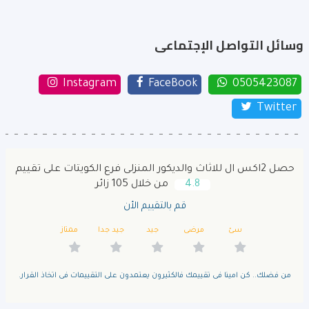
وسائل التواصل الإجتماعى
Instagram
FaceBook
0505423087
Twitter
حصل 2اكس ال للاثاث والديكور المنزلى فرع الكويتات على تقييم
4.8
من خلال 105 زائر
قم بالتقييم الأن
سئ
مرضى
جيد
جيد جدا
ممتاز
من فضلك.. كن امينا فى تقييمك فالكثيرون يعتمدون على التقييمات فى اتخاذ القرار.