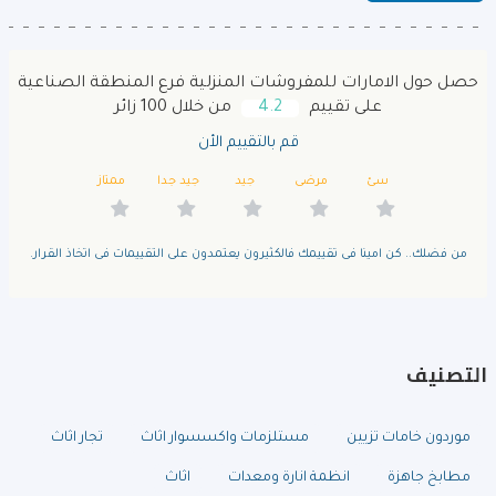
حصل حول الامارات للمفروشات المنزلية فرع المنطقة الصناعية
على تقييم
4.2
من خلال 100 زائر
قم بالتقييم الأن
سئ
مرضى
جيد
جيد جدا
ممتاز
من فضلك.. كن امينا فى تقييمك فالكثيرون يعتمدون على التقييمات فى اتخاذ القرار.
التصنيف
موردون خامات تزيين
مستلزمات واكسسوار اثاث
تجار اثاث
مطابخ جاهزة
انظمة انارة ومعدات
اثاث