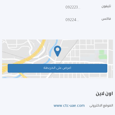
تليفون
092223187
فاكس
092242787
اعرض على الخريطة
اون لاين
الموقع الاكترونى
www.ctc-uae.com