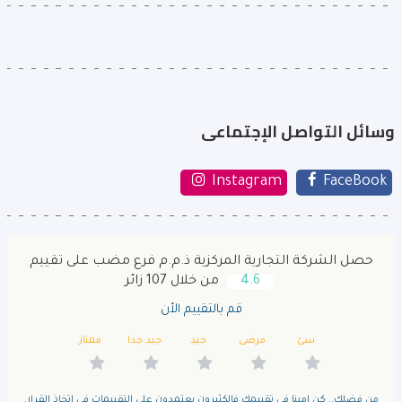
وسائل التواصل الإجتماعى
Instagram
FaceBook
حصل الشركة التجارية المركزية ذ.م.م فرع مضب على تقييم
4.6
من خلال 107 زائر
قم بالتقييم الأن
سئ
مرضى
جيد
جيد جدا
ممتاز
من فضلك.. كن امينا فى تقييمك فالكثيرون يعتمدون على التقييمات فى اتخاذ القرار.