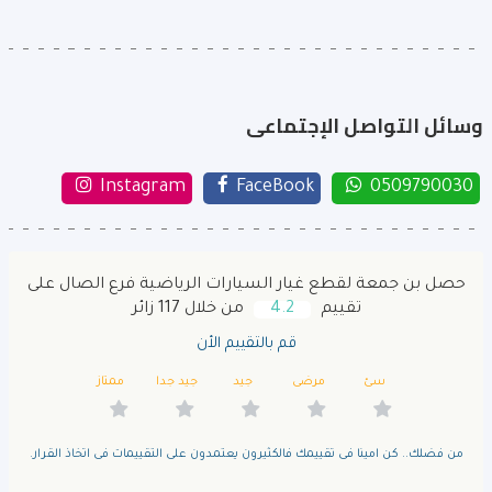
وسائل التواصل الإجتماعى
Instagram
FaceBook
0509790030
حصل بن جمعة لقطع غيار السيارات الرياضية فرع الصال على
تقييم
4.2
من خلال 117 زائر
قم بالتقييم الأن
سئ
مرضى
جيد
جيد جدا
ممتاز
من فضلك.. كن امينا فى تقييمك فالكثيرون يعتمدون على التقييمات فى اتخاذ القرار.