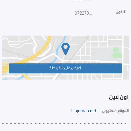
تليفون
072278989
اعرض على الخريطة
اون لاين
الموقع الاكترونى
binjumah.net