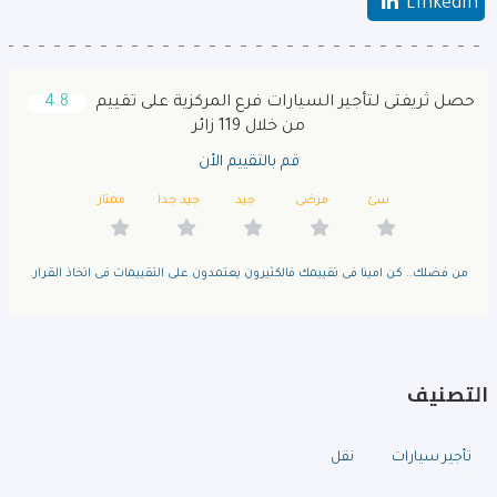
LinkedIn
حصل ثريفتى لتأجير السيارات فرع المركزية على تقييم
4.8
من خلال 119 زائر
قم بالتقييم الأن
سئ
مرضى
جيد
جيد جدا
ممتاز
من فضلك.. كن امينا فى تقييمك فالكثيرون يعتمدون على التقييمات فى اتخاذ القرار.
التصنيف
تأجير سيارات
نقل