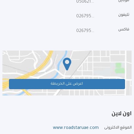
موبايل
0506216002
تليفون
026795377
فاكس
026795378
اعرض على الخريطة
اون لاين
الموقع الاكترونى
www.roadstaruae.com