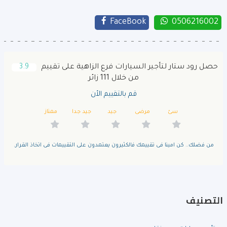
FaceBook
0506216002
حصل رود ستار لتأجير السيارات فرع الزاهية على تقييم
3.9
من خلال 111 زائر
قم بالتقييم الأن
سئ
مرضى
جيد
جيد جدا
ممتاز
من فضلك.. كن امينا فى تقييمك فالكثيرون يعتمدون على التقييمات فى اتخاذ القرار.
التصنيف