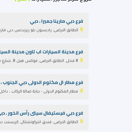
فرع دبي مارينا جميرا ، دبي
الطابق الارضى, راديسون بلو ريزيدنس دبى مارين
فرع مدينة السيارات اب تاون مدينة السيار
8 محل, الطابق الارضى, فوكس هيل 8, شارع شيرلوك ، امام دبى اوتودروم
فرع مطار ال مكتوم الدولى دبي الجنوب ، 
مطار المكتوم الدولى - بناية صالة الركاب ، داخ
فرع دبي فيستيفال سيتى رأس الخور ، دب
الطابق الارضى, فندق انتركونتننتال, كريسنت در