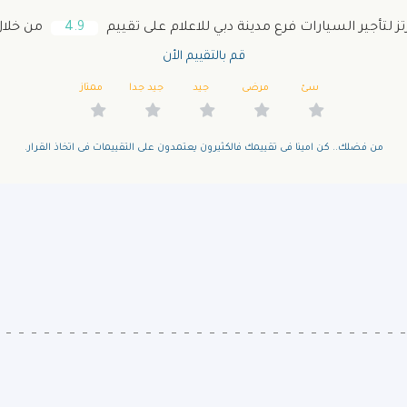
 لتأجير السيارات فرع مدينة دبي للاعلام على تقييم
4.9
من خلال 116 زا
قم بالتقييم الأن
سئ
مرضى
جيد
جيد جدا
ممتاز
من فضلك.. كن امينا فى تقييمك فالكثيرون يعتمدون على التقييمات فى اتخاذ القرار.