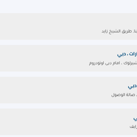
ا, طريق الشيخ زايد
ات ، دبي
دبي
ل صالة الوصول
ي
ايف