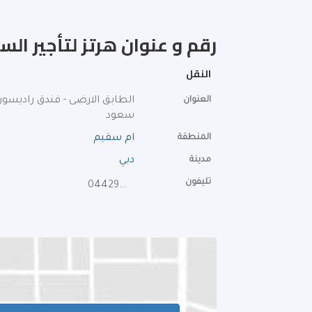
رقم و عنوان هرتز لتأجير الس
النقل
العنوان
الطابق الارضى - فندق راديسون
سعود
المنطقة
ام سقيم
مدينة
دبي
تليفون
044290915