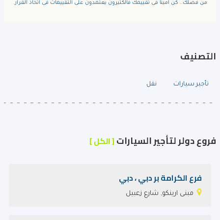
من فضلك.. كن امينا فى تقييمك فالكثيرون يعتمدون على التقييمات فى اتخاذ القرار.
التصنيف
تأجير سيارات
نقل
فروع دولر لتأجير السيارات
[ الكل ]
فرع الكرامة بر دبي ، دبي
مبنى ارينكو, شارع زعبيل