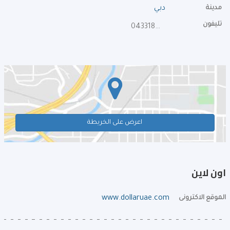
مدينة
دبي
تليفون
043318623
اعرض على الخريطة
اون لاين
الموقع الاكترونى
www.dollaruae.com