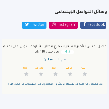
وسائل التواصل الإجتماعى
Twitter
Instagram
FaceBook
حصل افيس لتأجير السيارات فرع مطار الشارقة الدولى على تقييم
4.3
من خلال 118 زائر
قم بالتقييم الأن
سئ
مرضى
جيد
جيد جدا
ممتاز
من فضلك.. كن امينا فى تقييمك فالكثيرون يعتمدون على التقييمات فى اتخاذ القرار.