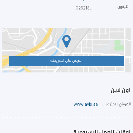
تليفون
026218400
اعرض على الخريطة
اون لاين
الموقع الاكترونى
www.avis.ae
اوقات العمل الإسبوعية