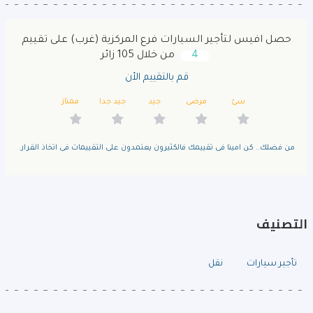
حصل افيس لتأجير السيارات فرع المركزية (غرب) على تقييم
4
من خلال 105 زائر
قم بالتقييم الأن
سئ
مرضى
جيد
جيد جدا
ممتاز
من فضلك.. كن امينا فى تقييمك فالكثيرون يعتمدون على التقييمات فى اتخاذ القرار.
التصنيف
تأجير سيارات
نقل