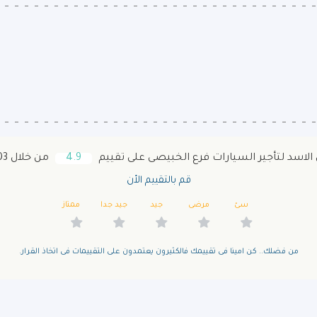
لاسد لتأجير السيارات فرع الخبيصى على تقييم
4.9
من خلال 103 زائر
قم بالتقييم الأن
سئ
مرضى
جيد
جيد جدا
ممتاز
من فضلك.. كن امينا فى تقييمك فالكثيرون يعتمدون على التقييمات فى اتخاذ القرار.