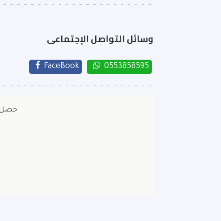
وسائل التواصل الإجتماعى
FaceBook
0553858595
حصل ا