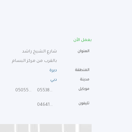
يعمل الأن
العنوان
شارع الشيخ راشد
بالقرب من مركز البسام
المنطقة
ديرة
مدينة
دبي
موبايل
0505557152
0553858595
تليفون
046410707