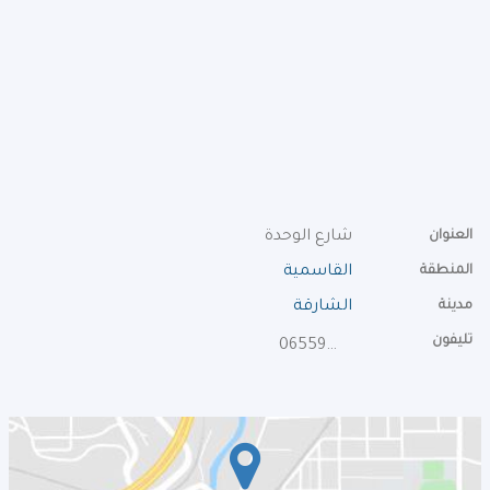
العنوان
شارع الوحدة
المنطقة
القاسمية
مدينة
الشارقة
تليفون
065590260