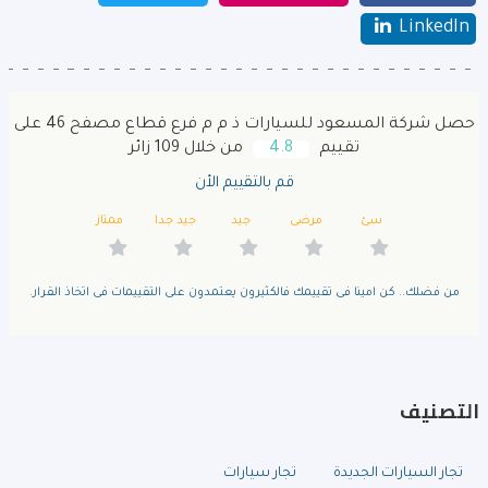
LinkedIn
حصل شركة المسعود للسيارات ذ م م فرع قطاع مصفح 46 على
تقييم
4.8
من خلال 109 زائر
قم بالتقييم الأن
سئ
مرضى
جيد
جيد جدا
ممتاز
من فضلك.. كن امينا فى تقييمك فالكثيرون يعتمدون على التقييمات فى اتخاذ القرار.
التصنيف
تجار السيارات الجديدة
تجار سيارات