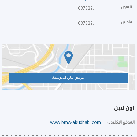
تليفون
037222240
فاكس
037222242
اعرض على الخريطة
اون لاين
الموقع الاكترونى
www.bmw-abudhabi.com