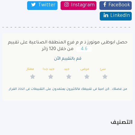
Twitter
Instagram
FaceBook
LinkedIn
حصل ابوظبى موتورز ذ م م فرع المنطقة الصناعية على تقييم
4.6
من خلال 120 زائر
قم بالتقييم الأن
سئ
مرضى
جيد
جيد جدا
ممتاز
من فضلك.. كن امينا فى تقييمك فالكثيرون يعتمدون على التقييمات فى اتخاذ القرار.
التصنيف