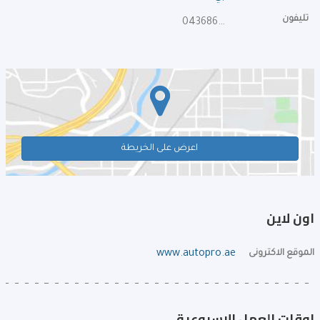
تليفون
043686076
اعرض على الخريطة
اون لاين
الموقع الاكترونى
www.autopro.ae
اوقات العمل الإسبوعية