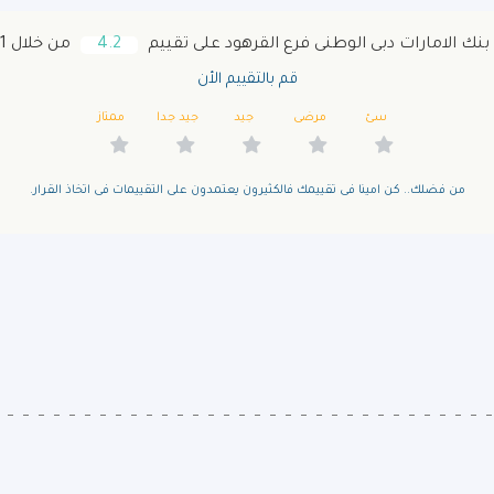
 الامارات دبى الوطنى فرع القرهود‎ على تقييم
4.2
من خلال 111 زائر
قم بالتقييم الأن
سئ
مرضى
جيد
جيد جدا
ممتاز
من فضلك.. كن امينا فى تقييمك فالكثيرون يعتمدون على التقييمات فى اتخاذ القرار.