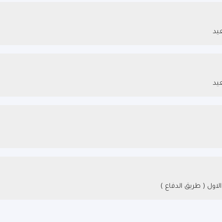
يد
يد
لاول ( طريق الدفاع )