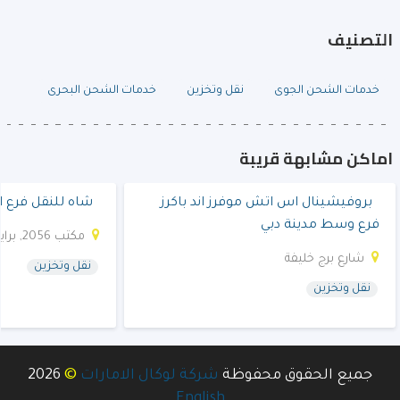
التصنيف
خدمات الشحن الجوى
نقل وتخزين
خدمات الشحن البحرى
اماكن مشابهة قريبة
بروفيشينال اس اتش موفرز اند باكرز
شاه للنقل فرع ا
فرع وسط مدينة دبي
مكتب 2056, برايم تاور
شارع برج خليفة
نقل وتخزين
نقل وتخزين
©
جميع الحقوق محفوظة
شركة لوكال الامارات
2026
English