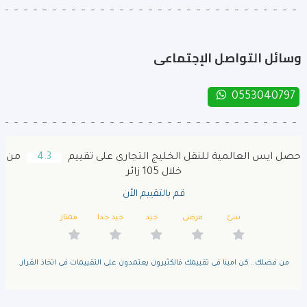
وسائل التواصل الإجتماعى
0553040797
حصل ايس العالمية للنقل الخليج التجارى على تقييم
4.3
من
خلال 105 زائر
قم بالتقييم الأن
سئ
مرضى
جيد
جيد جدا
ممتاز
من فضلك.. كن امينا فى تقييمك فالكثيرون يعتمدون على التقييمات فى اتخاذ القرار.