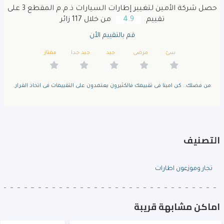
حصل شركة الأمين لتغيير إطارات السيارات ذ.م.م المقطع 3 على
تقييم
4.9
من خلال 117 زائر
قم بالتقييم الأن
سئ
مرضى
جيد
جيد جدا
ممتاز
من فضلك.. كن امينا فى تقييمك فالكثيرون يعتمدون على التقييمات فى اتخاذ القرار.
التصنيف
تجار وموزعون اطارات
اماكن مشابهة قريبة