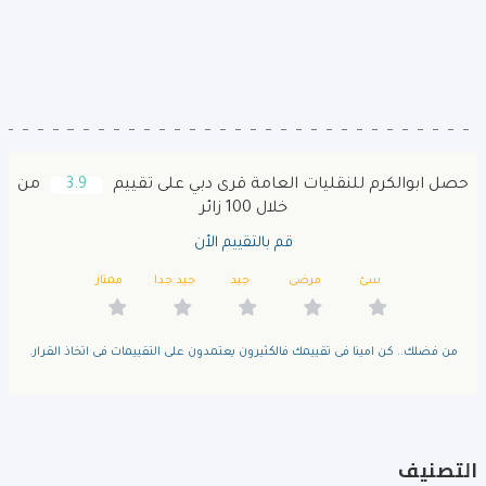
حصل ابوالكرم للنقليات العامة قرى دبي على تقييم
3.9
من
خلال 100 زائر
قم بالتقييم الأن
سئ
مرضى
جيد
جيد جدا
ممتاز
من فضلك.. كن امينا فى تقييمك فالكثيرون يعتمدون على التقييمات فى اتخاذ القرار.
التصنيف