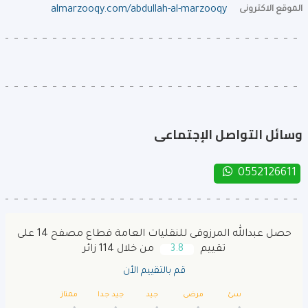
الموقع الاكترونى
almarzooqy.com/abdullah-al-marzooqy
وسائل التواصل الإجتماعى
0552126611
حصل عبدالله المرزوقى للنقليات العامة قطاع مصفح 14 على
تقييم
3.8
من خلال 114 زائر
قم بالتقييم الأن
سئ
مرضى
جيد
جيد جدا
ممتاز