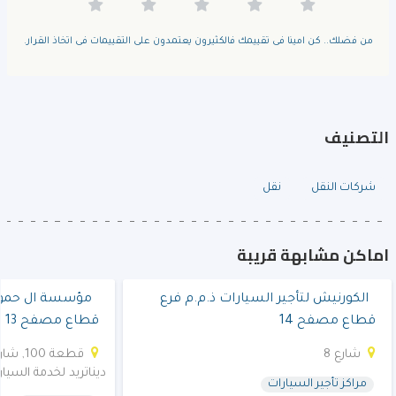
من فضلك.. كن امينا فى تقييمك فالكثيرون يعتمدون على التقييمات فى اتخاذ القرار.
التصنيف
شركات النقل
نقل
اماكن مشابهة قريبة
الكورنيش لتأجير السيارات ذ.م.م فرع
مؤسسة ال حمود 
قطاع مصفح 14
قطاع مصفح 13
شارع 8
ديناتريد لخدمة السيار
مراكز تأجير السيارات