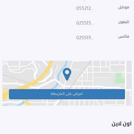
موبايل
0552126611
تليفون
025515572
فاكس
025515571
اعرض على الخريطة
اون لاين