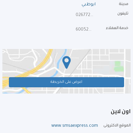
مدينة
ابوظبي
تليفون
026772546
خدمة العملاء
600527225
اعرض على الخريطة
اون لاين
الموقع الاكترونى
www.smsaexpress.com