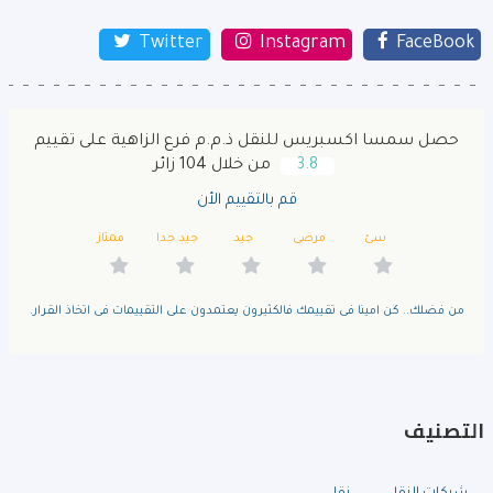
Twitter
Instagram
FaceBook
حصل سمسا اكسبريس للنقل ذ.م.م فرع الزاهية على تقييم
3.8
من خلال 104 زائر
قم بالتقييم الأن
سئ
مرضى
جيد
جيد جدا
ممتاز
من فضلك.. كن امينا فى تقييمك فالكثيرون يعتمدون على التقييمات فى اتخاذ القرار.
التصنيف