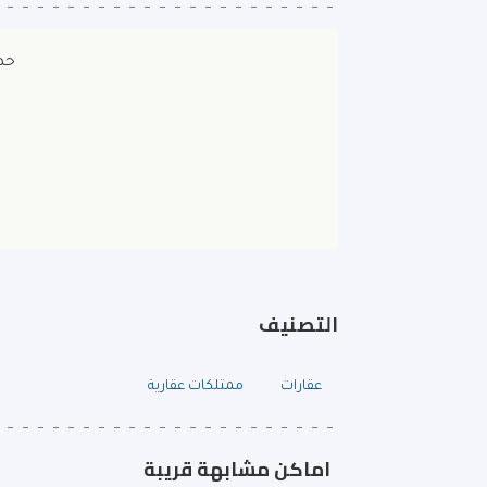
حص
التصنيف
عقارات
ممتلكات عقارية
اماكن مشابهة قريبة