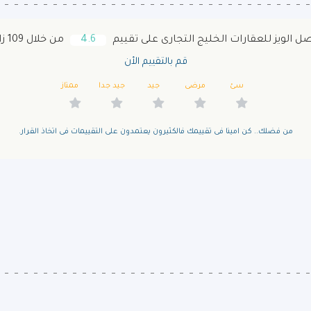
ل الويز للعقارات الخليج التجارى على تقييم
4.6
من خلال 109 زائر
قم بالتقييم الأن
سئ
مرضى
جيد
جيد جدا
ممتاز
من فضلك.. كن امينا فى تقييمك فالكثيرون يعتمدون على التقييمات فى اتخاذ القرار.