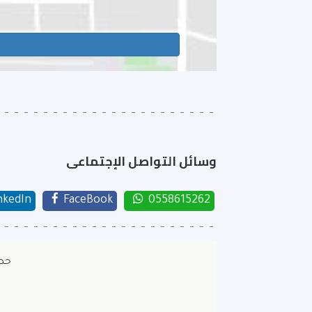
وسائل التواصل الإجتماعى
nkedIn
FaceBook
0558615262
حصل 1 ستب بروبرتي