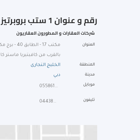
رقم و عنوان 1 ستب بروبرتيز الخليج التجارى
شركات العقارات و المطورون العقاريون
العنوان
مكتب 17 - الطابق 40 - برج مكتب يو-بورا - مراسى درايف
بالقرب من كافيتيريا ماستر كا
المنطقة
الخليج التجارى
مدينة
دبي
موبايل
0558615262
تليفون
044385333