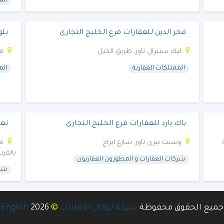
الم
فخر الدين للعقارات فرع الخليج التجارى
بلو
ليك سنترال تاور, طريق الخيل
مكتب 16
الممتلكات العقارية
الم
باك يارد للعقارات فرع الخليج التجارى
تعم
ويست بيرى تاور, شارع ابراج
بالقرب
شركات العقارات و المطورون العقاريون
شرك
©
جميع الحقوق محفوظة
شركة لوكال الامارات
2026
English