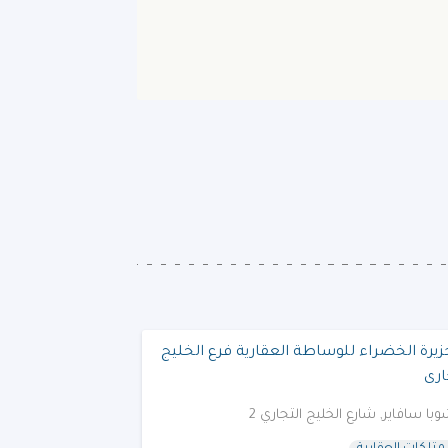
زيرة الخضراء للوساطة العقارية فرع الخليج
ارى
با سافاير, شارع الخليج التجاري 2