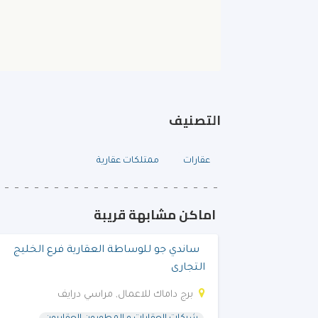
التصنيف
عقارات
ممتلكات عقارية
اماكن مشابهة قريبة
ساندي جو للوساطة العقارية فرع الخليج
التجارى
برج داماك للاعمال, مراسي درايف