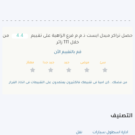
حصل تراكر ميدل ايست ذ.م.م فرع الزاهية على تقييم
4.4
من
خلال 111 زائر
قم بالتقييم الأن
سئ
مرضى
جيد
جيد جدا
ممتاز
من فضلك.. كن امينا فى تقييمك فالكثيرون يعتمدون على التقييمات فى اتخاذ القرار.
التصنيف
ادارة اسطول سيارات
نقل