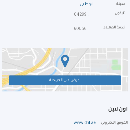
مدينة
ابوظبي
تليفون
042995333
خدمة العملاء
600567567
اعرض على الخريطة
اون لاين
الموقع الاكترونى
www.dhl.ae