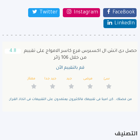
Twitter
Instagram
FaceBook
LinkedIn
حصل دى اتش ال اكسبرس فرع كاسر الامواج على تقييم
4.8
من خلال 106 زائر
قم بالتقييم الأن
سئ
مرضى
جيد
جيد جدا
ممتاز
من فضلك.. كن امينا فى تقييمك فالكثيرون يعتمدون على التقييمات فى اتخاذ القرار.
التصنيف