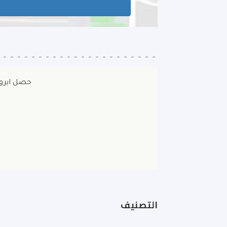
حصل ايروينج
التصنيف