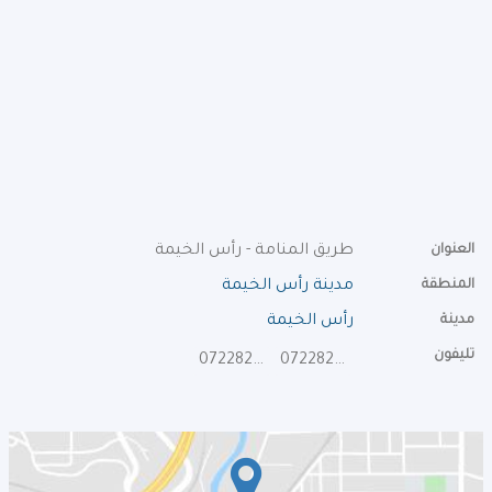
العنوان
طريق المنامة - رأس الخيمة
المنطقة
مدينة رأس الخيمة
مدينة
رأس الخيمة
تليفون
072282089
072282098