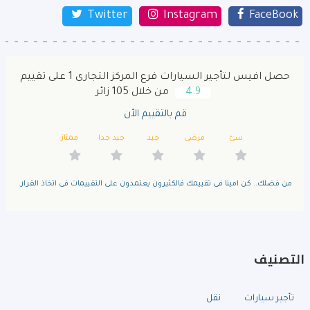
Twitter
Instagram
FaceBook
حصل افيس لتأجير السيارات فرع المركز التجارى 1 على تقييم
4.9
من خلال 105 زائر
قم بالتقييم الأن
سئ
مرضى
جيد
جيد جدا
ممتاز
من فضلك.. كن امينا فى تقييمك فالكثيرون يعتمدون على التقييمات فى اتخاذ القرار.
التصنيف
تأجير سيارات
نقل