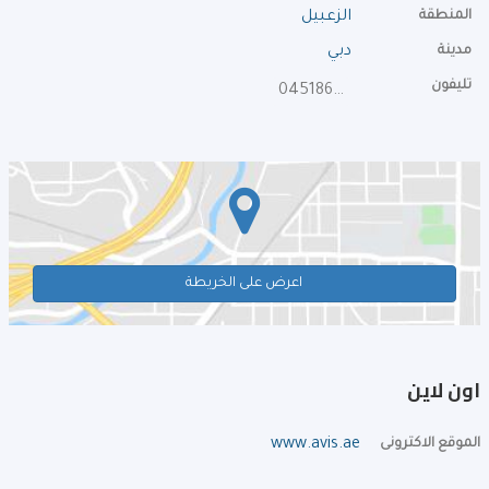
المنطقة
الزعبيل
مدينة
دبي
تليفون
045186833
اعرض على الخريطة
اون لاين
الموقع الاكترونى
www.avis.ae